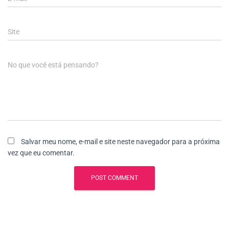
Site
No que você está pensando?
Salvar meu nome, e-mail e site neste navegador para a próxima
vez que eu comentar.