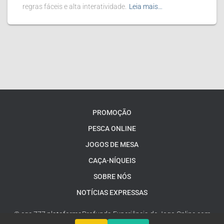
regras fáceis e alta interatividade.
Leia mais…
PROMOÇÃO
PESCA ONLINE
JOGOS DE MESA
CAÇA-NÍQUEIS
SOBRE NÓS
NOTÍCIAS EXPRESSAS
© cqc 777 plataformaProfunda Experiência de Jogo Online com