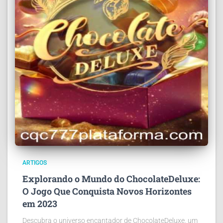
ARTIGOS
Explorando o Mundo do ChocolateDeluxe:
O Jogo Que Conquista Novos Horizontes
em 2023
Descubra o universo encantador de ChocolateDeluxe, um