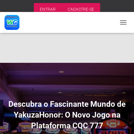
ENTRAR
CADASTRE-SE
A
L
T
E
R
N
A
R
N
A
V
E
G
A
Descubra o Fascinante Mundo de
Ç
Ã
YakuzaHonor: O Novo Jogo na
O
Plataforma CQC 777