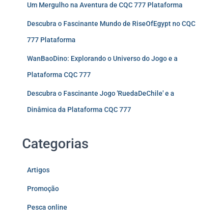
Um Mergulho na Aventura de CQC 777 Plataforma
Descubra o Fascinante Mundo de RiseOfEgypt no CQC
777 Plataforma
WanBaoDino: Explorando o Universo do Jogo e a
Plataforma CQC 777
Descubra o Fascinante Jogo 'RuedaDeChile' e a
Dinâmica da Plataforma CQC 777
Categorias
Artigos
Promoção
Pesca online