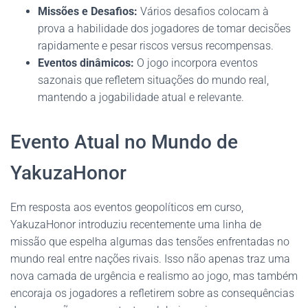
Missões e Desafios:
Vários desafios colocam à
prova a habilidade dos jogadores de tomar decisões
rapidamente e pesar riscos versus recompensas.
Eventos dinâmicos:
O jogo incorpora eventos
sazonais que refletem situações do mundo real,
mantendo a jogabilidade atual e relevante.
Evento Atual no Mundo de
YakuzaHonor
Em resposta aos eventos geopolíticos em curso,
YakuzaHonor introduziu recentemente uma linha de
missão que espelha algumas das tensões enfrentadas no
mundo real entre nações rivais. Isso não apenas traz uma
nova camada de urgência e realismo ao jogo, mas também
encoraja os jogadores a refletirem sobre as consequências