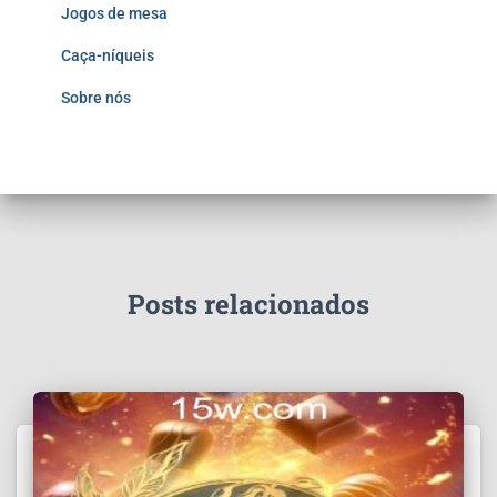
Jogos de mesa
Caça-níqueis
Sobre nós
Posts relacionados