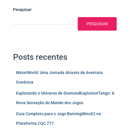
Pesquisar
PESQUISAR
Posts recentes
WaterWorld: Uma Jornada Através da Aventura
Oceânica
Explorando o Universo de DiamondExplosionTango: A
Nova Sensação do Mundo dos Jogos
Guia Completo para o Jogo BurningWinsX2 na
Plataforma CQC 777