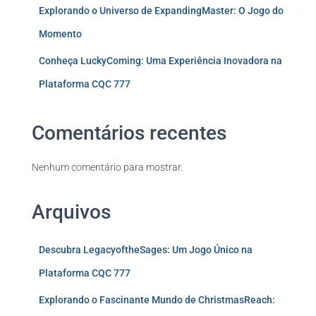
Explorando o Universo de ExpandingMaster: O Jogo do
Momento
Conheça LuckyComing: Uma Experiência Inovadora na
Plataforma CQC 777
Comentários recentes
Nenhum comentário para mostrar.
Arquivos
Descubra LegacyoftheSages: Um Jogo Único na
Plataforma CQC 777
Explorando o Fascinante Mundo de ChristmasReach: