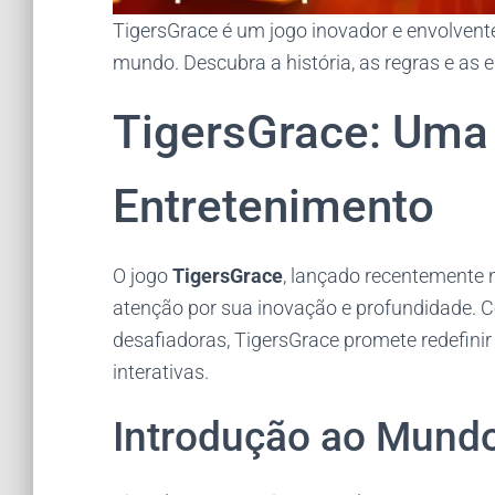
TigersGrace é um jogo inovador e envolvent
mundo. Descubra a história, as regras e as e
TigersGrace: Uma
Entretenimento
O jogo
TigersGrace
, lançado recentemente
atenção por sua inovação e profundidade. 
desafiadoras, TigersGrace promete redefini
interativas.
Introdução ao Mundo