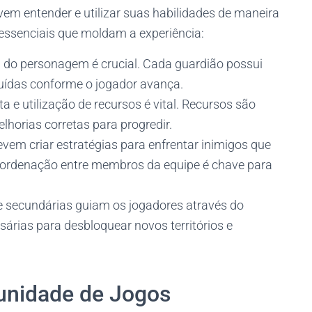
vem entender e utilizar suas habilidades de maneira
 essenciais que moldam a experiência:
 do personagem é crucial. Cada guardião possui
uídas conforme o jogador avança.
ta e utilização de recursos é vital. Recursos são
lhorias corretas para progredir.
vem criar estratégias para enfrentar inimigos que
oordenação entre membros da equipe é chave para
e secundárias guiam os jogadores através do
árias para desbloquear novos territórios e
unidade de Jogos