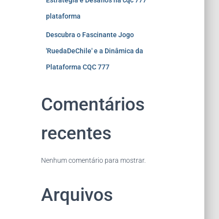
Estratégia e Desafios na cqc 777
plataforma
Descubra o Fascinante Jogo
'RuedaDeChile' e a Dinâmica da
Plataforma CQC 777
Comentários
recentes
Nenhum comentário para mostrar.
Arquivos