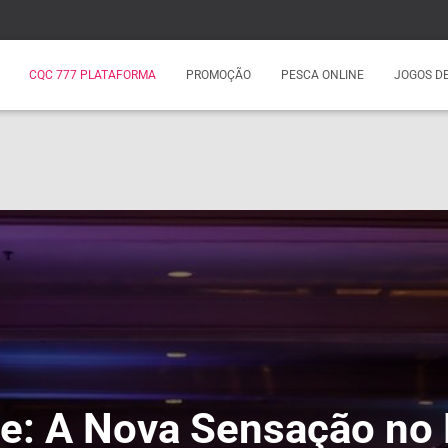
CQC 777 PLATAFORMA
PROMOÇÃO
PESCA ONLINE
JOGOS D
ce: A Nova Sensação no