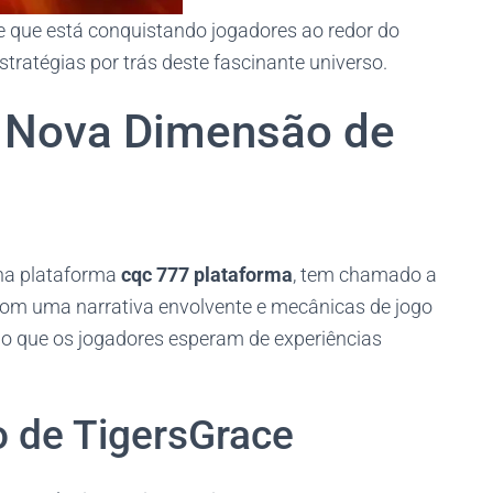
e que está conquistando jogadores ao redor do
stratégias por trás deste fascinante universo.
 Nova Dimensão de
 na plataforma
cqc 777 plataforma
, tem chamado a
Com uma narrativa envolvente e mecânicas de jogo
r o que os jogadores esperam de experiências
 de TigersGrace