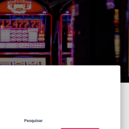
26
Pesquisar