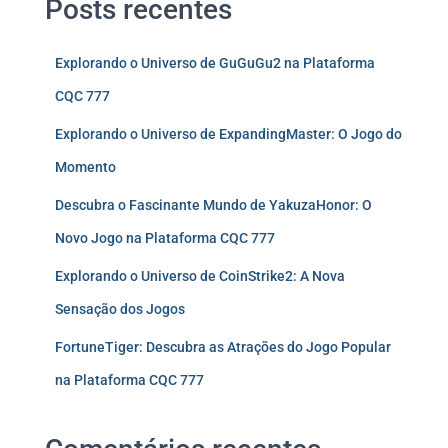
Posts recentes
Explorando o Universo de GuGuGu2 na Plataforma
CQC 777
Explorando o Universo de ExpandingMaster: O Jogo do
Momento
Descubra o Fascinante Mundo de YakuzaHonor: O
Novo Jogo na Plataforma CQC 777
Explorando o Universo de CoinStrike2: A Nova
Sensação dos Jogos
FortuneTiger: Descubra as Atrações do Jogo Popular
na Plataforma CQC 777