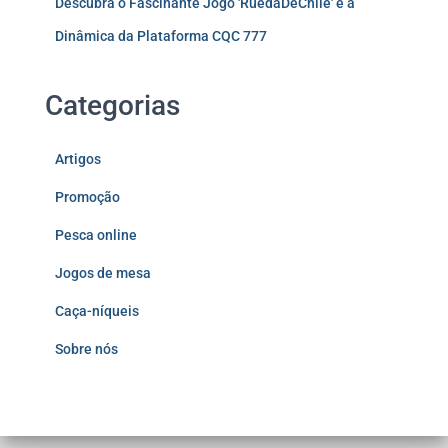
Descubra o Fascinante Jogo 'RuedaDeChile' e a
Dinâmica da Plataforma CQC 777
Categorias
Artigos
Promoção
Pesca online
Jogos de mesa
Caça-níqueis
Sobre nós