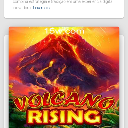
combina estratégia e tradição em uma experiência digital
inovadora.
Leia mais…