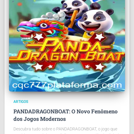
ARTIGOS
PANDADRAGONBOAT: O Novo Fenômeno
dos Jogos Modernos
Descubra tudo sobre o PANDADRAGONBOAT, o jogo que