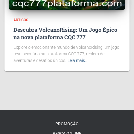
ARTIGOS
Descubra VolcanoRising: Um Jogo Épico
na nova plataforma CQC 777
Explore o emocionante mundo de VolcanoRising, um jogo
revolucionário na plataforma CQC 777, repleto de
aventuras e desafios únicos.
Leia mais…
PROMOÇÃO
PESCA ONLINE