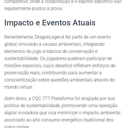
competitivo, onde a colaboração e o espírito esportivo são
regularmente postos à prova.
Impacto e Eventos Atuais
Recentemente, DragonLegend fez parte de um evento
global vinculado a causas ambientais, integrando
elementos do jogo a tópicos de conservação e
sustentabilidade. Os jogadores puderam participar de
missões especiais, cujos desafios refletiam esforços de
preservação reais, contribuindo para aumentar a
conscientização sobre questões ambientais através do
mundo virtual.
Além disso, a CQC 777 Plataforma foi elogiada por sua
política de sustentabilidade, promovendo uma operação
digital inovadora que visa minimizar o impacto ambiental
associado ao alto consumo energético tradicional dos
jogos online.