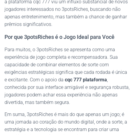
a plataforma cqc 777 viu um influxo substancial de novos
jogadores interessados no 3potsRiches, buscando não
apenas entretenimento, mas também a chance de ganhar
prêmios significativos.
Por que 3potsRiches é o Jogo Ideal para Você
Para muitos, o 3potsRiches se apresenta como uma
experiência de jogo completa e recompensadora. Sua
capacidade de combinar elementos de sorte com
exigências estratégicas significa que cada rodada é única
e excitante. Com o apoio da
cqc 777 plataforma
,
conhecida por sua interface amigável e segurança robusta,
jogadores podem achar essa experiência não apenas
divertida, mas também segura.
Em suma, 3potsRiches é mais do que apenas um jogo; é
uma jornada ao coração do mundo digital, onde a sorte, a
estratégia e a tecnologia se encontram para criar uma