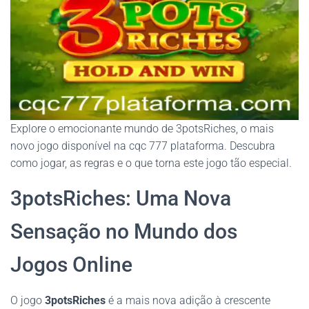
Explore o emocionante mundo de 3potsRiches, o mais
novo jogo disponível na cqc 777 plataforma. Descubra
como jogar, as regras e o que torna este jogo tão especial.
3potsRiches: Uma Nova
Sensação no Mundo dos
Jogos Online
O jogo
3potsRiches
é a mais nova adição à crescente