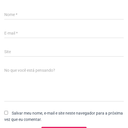
Nome
*
E-mail
*
Site
No que você está pensando?
Salvar meu nome, e-mail e site neste navegador para a próxima
vez que eu comentar.