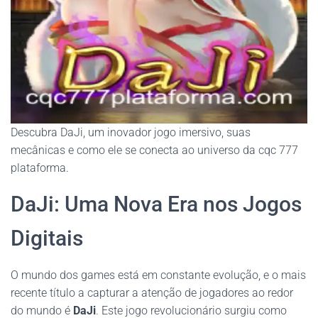
Descubra DaJi, um inovador jogo imersivo, suas
mecânicas e como ele se conecta ao universo da cqc 777
plataforma.
DaJi: Uma Nova Era nos Jogos
Digitais
O mundo dos games está em constante evolução, e o mais
recente título a capturar a atenção de jogadores ao redor
do mundo é
DaJi
. Este jogo revolucionário surgiu como