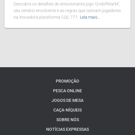
Descubra os detalhes do emocionante jogo 'GodofWarM',
seu cenário envolvente e as regras que cativam jogadores
na inovadora plataforma CQC 777.
Leia mais…
PROMOÇÃO
PESCA ONLINE
JOGOS DE MESA
CAÇA-NÍQUEIS
SOBRE NÓS
NOTÍCIAS EXPRESSAS