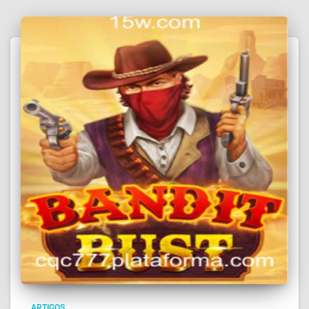
ARTIGOS