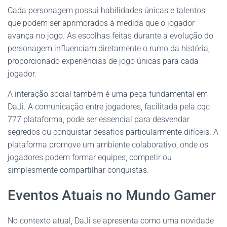
Cada personagem possui habilidades únicas e talentos
que podem ser aprimorados à medida que o jogador
avança no jogo. As escolhas feitas durante a evolução do
personagem influenciam diretamente o rumo da história,
proporcionado experiências de jogo únicas para cada
jogador.
A interação social também é uma peça fundamental em
DaJi. A comunicação entre jogadores, facilitada pela cqc
777 plataforma, pode ser essencial para desvendar
segredos ou conquistar desafios particularmente difíceis. A
plataforma promove um ambiente colaborativo, onde os
jogadores podem formar equipes, competir ou
simplesmente compartilhar conquistas.
Eventos Atuais no Mundo Gamer
No contexto atual, DaJi se apresenta como uma novidade