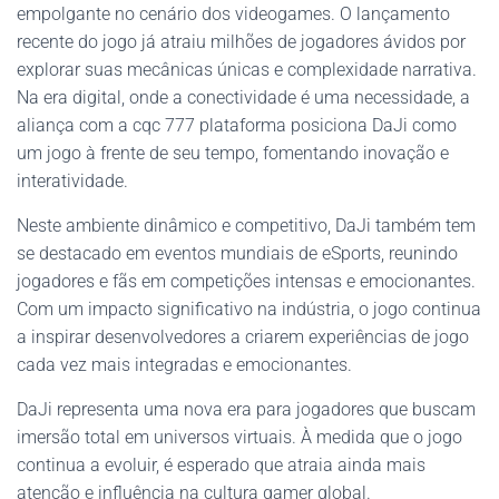
empolgante no cenário dos videogames. O lançamento
recente do jogo já atraiu milhões de jogadores ávidos por
explorar suas mecânicas únicas e complexidade narrativa.
Na era digital, onde a conectividade é uma necessidade, a
aliança com a cqc 777 plataforma posiciona DaJi como
um jogo à frente de seu tempo, fomentando inovação e
interatividade.
Neste ambiente dinâmico e competitivo, DaJi também tem
se destacado em eventos mundiais de eSports, reunindo
jogadores e fãs em competições intensas e emocionantes.
Com um impacto significativo na indústria, o jogo continua
a inspirar desenvolvedores a criarem experiências de jogo
cada vez mais integradas e emocionantes.
DaJi representa uma nova era para jogadores que buscam
imersão total em universos virtuais. À medida que o jogo
continua a evoluir, é esperado que atraia ainda mais
atenção e influência na cultura gamer global.